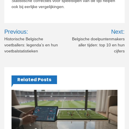
Statistische correcties voor speelstijlen van de tijd helpen
ook bij eerlijke vergelijkingen.
Post
Previous:
Next:
navigation
Historische Belgische
Belgische doelpuntenmakers
voetballers: legenda’s en hun
aller tijden: top 10 en hun
voetbalstatistieken
cijfers
Related Posts