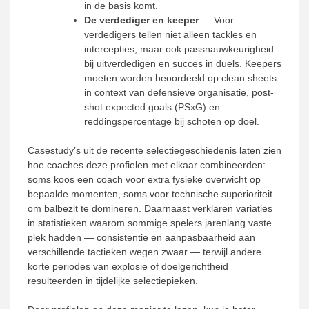
in de basis komt.
De verdediger en keeper
— Voor
verdedigers tellen niet alleen tackles en
intercepties, maar ook passnauwkeurigheid
bij uitverdedigen en succes in duels. Keepers
moeten worden beoordeeld op clean sheets
in context van defensieve organisatie, post-
shot expected goals (PSxG) en
reddingspercentage bij schoten op doel.
Casestudy’s uit de recente selectiegeschiedenis laten zien
hoe coaches deze profielen met elkaar combineerden:
soms koos een coach voor extra fysieke overwicht op
bepaalde momenten, soms voor technische superioriteit
om balbezit te domineren. Daarnaast verklaren variaties
in statistieken waarom sommige spelers jarenlang vaste
plek hadden — consistentie en aanpasbaarheid aan
verschillende tactieken wegen zwaar — terwijl andere
korte periodes van explosie of doelgerichtheid
resulteerden in tijdelijke selectiepieken.