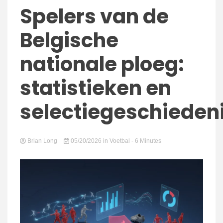
connect
Spelers van de
Belgische
nationale ploeg:
statistieken en
selectiegeschieden
Brian Long
05/20/2026
in
Voetbal
- 6 Minutes