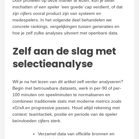
Door profielen op deze manier te lezen, kun je beter
inschatten of een speler ‘een goede’ cap verdient, of dat
zijn cijfers vooral product zijn van systeem en
medespelers. In het volgende deel behandelen we
concrete rankings, vergelijkingen tussen generaties en
hoe je zelf zulke analyses uitvoert met openbare data.
Zelf aan de slag met
selectieanalyse
Wil je na het lezen van dit artikel zelf verder analyseren?
Begin met betrouwbare datasets, werk in per-90 of per-
100 minuten om speelminuten te normaliseren en
combineer traditionele stats met moderne metrics zoals
xG/xA en progressive passes. Houd altijd rekening met
context: teamtactiek, positie en periode van de speler
beïnvloeden cijfers sterk.
Verzamel data van officiële bronnen en