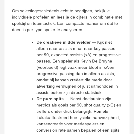
Om selectiegeschiedenis echt te begrijpen, bekijk je
individuele profielen en lees je de cijfers in combinatie met
spelstijl en teamtactiek. Een compacte manier om dat te
doen is per type speler te analyseren:
De creatieve middenvelder
— Kijk niet
alleen naar assists maar naar key passes
per 90, expected assists (xA) en progressive
passes. Een speler als Kevin De Bruyne
(voorbeeld) legt vaak meer bloot in xA en
progressive passing dan in alleen assists,
omdat hij kansen creëert die mede door
afwerking verdwijnen of juist uitmondden in
assists buiten zijn directe statistiek.
De pure spits
— Naast doelpunten zijn
metrics als goals per 90, shot quality (xG) en
treffers onder druk belangrijk. Romelu
Lukaku illustreert hoe fysieke aanwezigheid,
kansencreatie voor medespelers en
conversion rate samen bepalen of een spits