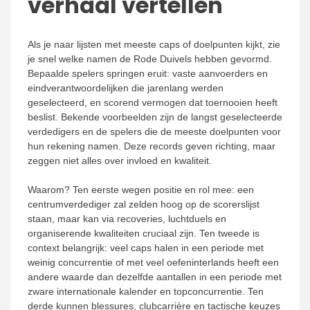
verhaal vertellen
Als je naar lijsten met meeste caps of doelpunten kijkt, zie
je snel welke namen de Rode Duivels hebben gevormd.
Bepaalde spelers springen eruit: vaste aanvoerders en
eindverantwoordelijken die jarenlang werden
geselecteerd, en scorend vermogen dat toernooien heeft
beslist. Bekende voorbeelden zijn de langst geselecteerde
verdedigers en de spelers die de meeste doelpunten voor
hun rekening namen. Deze records geven richting, maar
zeggen niet alles over invloed en kwaliteit.
Waarom? Ten eerste wegen positie en rol mee: een
centrumverdediger zal zelden hoog op de scorerslijst
staan, maar kan via recoveries, luchtduels en
organiserende kwaliteiten cruciaal zijn. Ten tweede is
context belangrijk: veel caps halen in een periode met
weinig concurrentie of met veel oefeninterlands heeft een
andere waarde dan dezelfde aantallen in een periode met
zware internationale kalender en topconcurrentie. Ten
derde kunnen blessures, clubcarrière en tactische keuzes