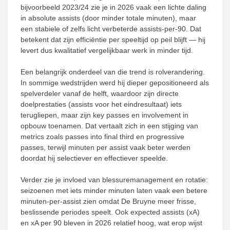
bijvoorbeeld 2023/24 zie je in 2026 vaak een lichte daling
in absolute assists (door minder totale minuten), maar
een stabiele of zelfs licht verbeterde assists-per-90. Dat
betekent dat zijn efficiëntie per speeltijd op peil blijft — hij
levert dus kwalitatief vergelijkbaar werk in minder tijd.
Een belangrijk onderdeel van die trend is rolverandering.
In sommige wedstrijden werd hij dieper gepositioneerd als
spelverdeler vanaf de helft, waardoor zijn directe
doelprestaties (assists voor het eindresultaat) iets
terugliepen, maar zijn key passes en involvement in
opbouw toenamen. Dat vertaalt zich in een stijging van
metrics zoals passes into final third en progressive
passes, terwijl minuten per assist vaak beter werden
doordat hij selectiever en effectiever speelde.
Verder zie je invloed van blessuremanagement en rotatie:
seizoenen met iets minder minuten laten vaak een betere
minuten-per-assist zien omdat De Bruyne meer frisse,
beslissende periodes speelt. Ook expected assists (xA)
en xA per 90 bleven in 2026 relatief hoog, wat erop wijst