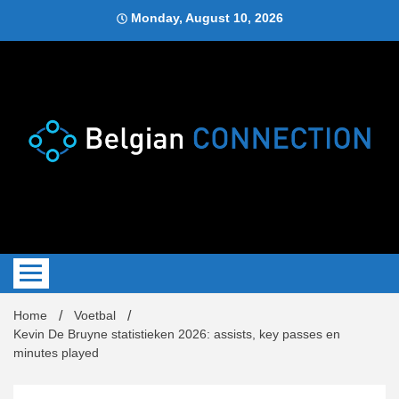
Skip
Monday, August 10, 2026
to
content
Blog
Belgi
Home
Voetbal
Kevin De Bruyne statistieken 2026: assists, key passes en
minutes played