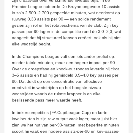
zijn creativiteit over verschillende niveaus blijft. In de
Premier League noteerde De Bruyne ongeveer 10 assists
in zo’n 2.500–2.700 gespeelde minuten, wat neerkomt op
ruwweg 0,33 assists per 90 — een solide rendement
gezien zijn rol en het rotatieschema van de club. Zijn key
passes per 90 lagen in de competitie rond de 3,0–3,3, wat
aangeeft dat hij structureel kansen creëert, ook als hij niet
elke wedstrijd begint.
In de Champions League valt een iets ander profiel op:
minder totale minuten, maar een hogere impact per 90.
Over de groepsfase en knock-out rondes leverde hij circa
3–5 assists en had hij gemiddeld 3,5–4,0 key passes per
90. Dat duidt op een concentratie van effectieve
creativiteit in wedstrijden op het hoogste niveau —
wedstrijden waarin de ruimte krapper is en elke
beslissende pass meer waarde heeft.
In bekercompetities (FA Cup/League Cup) en korte
invalbeurten is zijn raw output vaak lager, maar juist hier
zien we het nut van per-90-maten: met beperkte minuten
scoort hij vaak een hogere assists-per-90 en key-passes-