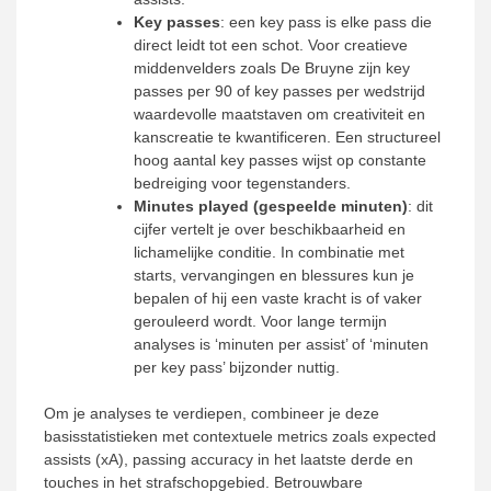
Key passes
: een key pass is elke pass die
direct leidt tot een schot. Voor creatieve
middenvelders zoals De Bruyne zijn key
passes per 90 of key passes per wedstrijd
waardevolle maatstaven om creativiteit en
kanscreatie te kwantificeren. Een structureel
hoog aantal key passes wijst op constante
bedreiging voor tegenstanders.
Minutes played (gespeelde minuten)
: dit
cijfer vertelt je over beschikbaarheid en
lichamelijke conditie. In combinatie met
starts, vervangingen en blessures kun je
bepalen of hij een vaste kracht is of vaker
gerouleerd wordt. Voor lange termijn
analyses is ‘minuten per assist’ of ‘minuten
per key pass’ bijzonder nuttig.
Om je analyses te verdiepen, combineer je deze
basisstatistieken met contextuele metrics zoals expected
assists (xA), passing accuracy in het laatste derde en
touches in het strafschopgebied. Betrouwbare