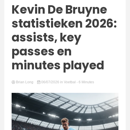
connect
Kevin De Bruyne
statistieken 2026:
assists, key
passes en
minutes played
Brian Long
06/07/2026
in
Voetbal
- 6 Minutes