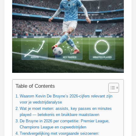
Table of Contents
Waarom Kevin De Bruyne’s 2026-cijfers relevant zijn
voor je wedstrijdanalyse
Wat je moet meten: assists, key passes en minutes
played — betekenis en bruikbare maatstaven
De Bruyne in 2026 per competitie: Premier League,
Champions League en cupwedstrijden
Trendvergelijking met voorgaande seizoenen: