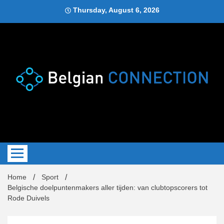
Skip
Thursday, August 6, 2026
to
content
Blog
Belgi
Home
Sport
Belgische doelpuntenmakers aller tijden: van clubtopscorers tot
Rode Duivels