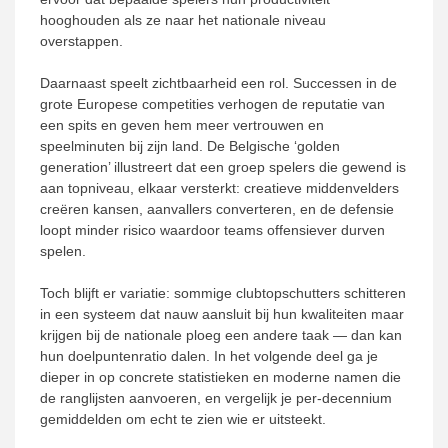
hooghouden als ze naar het nationale niveau
overstappen.
Daarnaast speelt zichtbaarheid een rol. Successen in de
grote Europese competities verhogen de reputatie van
een spits en geven hem meer vertrouwen en
speelminuten bij zijn land. De Belgische ‘golden
generation’ illustreert dat een groep spelers die gewend is
aan topniveau, elkaar versterkt: creatieve middenvelders
creëren kansen, aanvallers converteren, en de defensie
loopt minder risico waardoor teams offensiever durven
spelen.
Toch blijft er variatie: sommige clubtopschutters schitteren
in een systeem dat nauw aansluit bij hun kwaliteiten maar
krijgen bij de nationale ploeg een andere taak — dan kan
hun doelpuntenratio dalen. In het volgende deel ga je
dieper in op concrete statistieken en moderne namen die
de ranglijsten aanvoeren, en vergelijk je per-decennium
gemiddelden om echt te zien wie er uitsteekt.