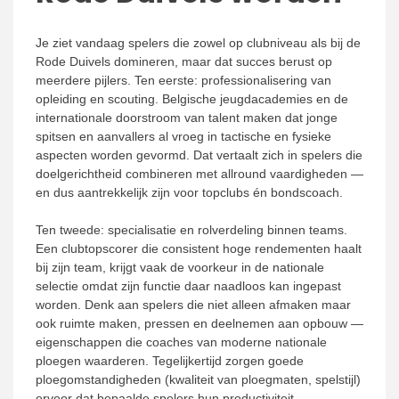
Je ziet vandaag spelers die zowel op clubniveau als bij de
Rode Duivels domineren, maar dat succes berust op
meerdere pijlers. Ten eerste: professionalisering van
opleiding en scouting. Belgische jeugdacademies en de
internationale doorstroom van talent maken dat jonge
spitsen en aanvallers al vroeg in tactische en fysieke
aspecten worden gevormd. Dat vertaalt zich in spelers die
doelgerichtheid combineren met allround vaardigheden —
en dus aantrekkelijk zijn voor topclubs én bondscoach.
Ten tweede: specialisatie en rolverdeling binnen teams.
Een clubtopscorer die consistent hoge rendementen haalt
bij zijn team, krijgt vaak de voorkeur in de nationale
selectie omdat zijn functie daar naadloos kan ingepast
worden. Denk aan spelers die niet alleen afmaken maar
ook ruimte maken, pressen en deelnemen aan opbouw —
eigenschappen die coaches van moderne nationale
ploegen waarderen. Tegelijkertijd zorgen goede
ploegomstandigheden (kwaliteit van ploegmaten, spelstijl)
ervoor dat bepaalde spelers hun productiviteit