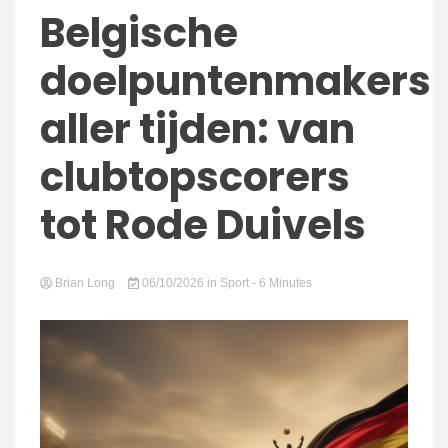
connect
Belgische
doelpuntenmakers
aller tijden: van
clubtopscorers
tot Rode Duivels
Brian Long
06/10/2026
in
Sport
- 6 Minutes