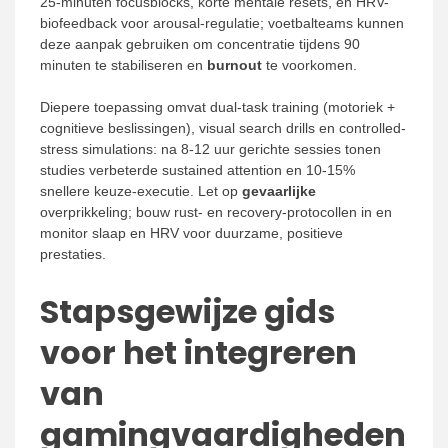
25-minuten focusblocks, korte mentale resets, en HRV-
biofeedback voor arousal-regulatie; voetbalteams kunnen
deze aanpak gebruiken om concentratie tijdens 90
minuten te stabiliseren en
burnout
te voorkomen.
Diepere toepassing omvat dual-task training (motoriek +
cognitieve beslissingen), visual search drills en controlled-
stress simulations: na 8-12 uur gerichte sessies tonen
studies verbeterde sustained attention en 10-15%
snellere keuze-executie. Let op
gevaarlijke
overprikkeling; bouw rust- en recovery-protocollen in en
monitor slaap en HRV voor duurzame, positieve
prestaties.
Stapsgewijze gids
voor het integreren
van
gamingvaardigheden