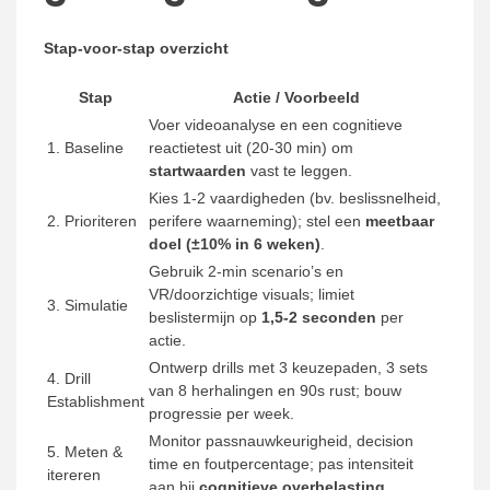
Stap-voor-stap overzicht
Stap
Actie / Voorbeeld
Voer videoanalyse en een cognitieve
1. Baseline
reactietest uit (20-30 min) om
startwaarden
vast te leggen.
Kies 1-2 vaardigheden (bv. beslissnelheid,
2. Prioriteren
perifere waarneming); stel een
meetbaar
doel (±10% in 6 weken)
.
Gebruik 2-min scenario’s en
VR/doorzichtige visuals; limiet
3. Simulatie
beslistermijn op
1,5-2 seconden
per
actie.
Ontwerp drills met 3 keuzepaden, 3 sets
4. Drill
van 8 herhalingen en 90s rust; bouw
Establishment
progressie per week.
Monitor passnauwkeurigheid, decision
5. Meten &
time en foutpercentage; pas intensiteit
itereren
aan bij
cognitieve overbelasting
.