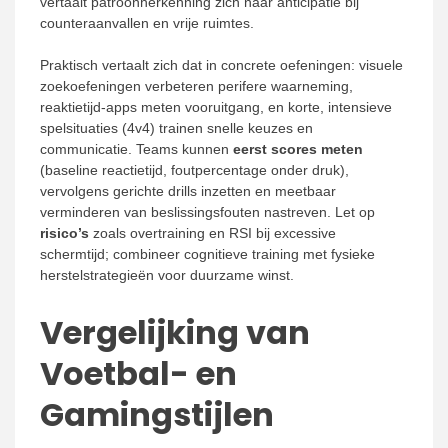
vertaalt patroonherkenning zich naar anticipatie bij
counteraanvallen en vrije ruimtes.
Praktisch vertaalt zich dat in concrete oefeningen: visuele
zoekoefeningen verbeteren perifere waarneming,
reaktietijd-apps meten vooruitgang, en korte, intensieve
spelsituaties (4v4) trainen snelle keuzes en
communicatie. Teams kunnen
eerst scores meten
(baseline reactietijd, foutpercentage onder druk),
vervolgens gerichte drills inzetten en meetbaar
verminderen van beslissingsfouten nastreven. Let op
risico’s
zoals overtraining en RSI bij excessive
schermtijd; combineer cognitieve training met fysieke
herstelstrategieën voor duurzame winst.
Vergelijking van
Voetbal- en
Gamingstijlen