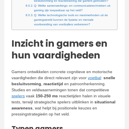
besluitvorming en reactietraining die gamers gebruiken?
Q: Welke samenwerkings- en communicatietechnieken uit
gaming zijn toepasbaar op het veld?
Q: Welke technologische tools en meetmethoden uit de
gamingwereld kunnen de fysieke en mentale
voorbereiding van voetballers verbeteren?
Inzicht in gamers en
hun vaardigheden
Gamers ontwikkelen concrete cognitieve en motorische
vaardigheden die direct relevant zijn voor
voetbal
:
snelle
besluitvorming
,
reactietijd
en patroonherkenning.
Studies en veldwaarnemingen tonen dat competitieve
spelers
vaak
150-250 ms
reactietijden halen in visuele
tests, terwijl strategische spelers uitblinken in
situational
awareness
, wat helpt bij positionele keuzes en
pressingstrategieën op het veld.
Typen gamers