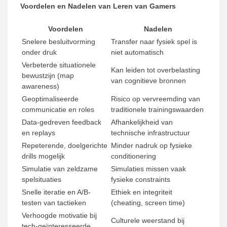
Voordelen en Nadelen van Leren van Gamers
Voordelen
Nadelen
Snelere besluitvorming
Transfer naar fysiek spel is
onder druk
niet automatisch
Verbeterde situationele
Kan leiden tot overbelasting
bewustzijn (map
van cognitieve bronnen
awareness)
Geoptimaliseerde
Risico op vervreemding van
communicatie en roles
traditionele trainingswaarden
Data-gedreven feedback
Afhankelijkheid van
en replays
technische infrastructuur
Repeterende, doelgerichte
Minder nadruk op fysieke
drills mogelijk
conditionering
Simulatie van zeldzame
Simulaties missen vaak
spelsituaties
fysieke constraints
Snelle iteratie en A/B-
Ethiek en integriteit
testen van tactieken
(cheating, screen time)
Verhoogde motivatie bij
Culturele weerstand bij
tech-geïnteresseerde