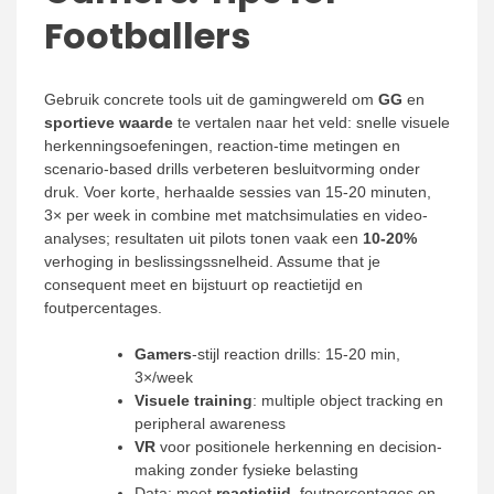
Footballers
Gebruik concrete tools uit de gamingwereld om
GG
en
sportieve waarde
te vertalen naar het veld: snelle visuele
herkenningsoefeningen, reaction-time metingen en
scenario-based drills verbeteren besluitvorming onder
druk. Voer korte, herhaalde sessies van 15-20 minuten,
3× per week in combine met matchsimulaties en video-
analyses; resultaten uit pilots tonen vaak een
10-20%
verhoging in beslissingssnelheid. Assume that je
consequent meet en bijstuurt op reactietijd en
foutpercentages.
Gamers
-stijl reaction drills: 15-20 min,
3×/week
Visuele training
: multiple object tracking en
peripheral awareness
VR
voor positionele herkenning en decision-
making zonder fysieke belasting
Data: meet
reactietijd
, foutpercentages en