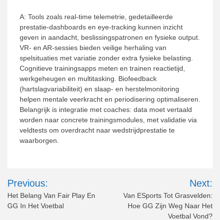
A: Tools zoals real-time telemetrie, gedetailleerde
prestatie-dashboards en eye-tracking kunnen inzicht
geven in aandacht, beslissingspatronen en fysieke output.
VR- en AR-sessies bieden veilige herhaling van
spelsituaties met variatie zonder extra fysieke belasting.
Cognitieve trainingsapps meten en trainen reactietijd,
werkgeheugen en multitasking. Biofeedback
(hartslagvariabiliteit) en slaap- en herstelmonitoring
helpen mentale veerkracht en periodisering optimaliseren.
Belangrijk is integratie met coaches: data moet vertaald
worden naar concrete trainingsmodules, met validatie via
veldtests om overdracht naar wedstrijdprestatie te
waarborgen.
Post
Previous:
Next:
navigation
Het Belang Van Fair Play En
Van ESports Tot Grasvelden:
GG In Het Voetbal
Hoe GG Zijn Weg Naar Het
Voetbal Vond?