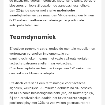
de plasticiteit, vooral motorisch. Motorische basis, eerdere
blessures en leerstijl bepalen de aanpassingssnelheid.
Een 22‑jarige speler met sterke
motorische
vaardigheden
en zes maanden VR‑oefening kan binnen
8-12 weken meetbare verbeteringen in positionele
anticipatie laten zien.
Teamdynamiek
Effectieve
communicatie
, gedeelde mentale modellen en
vertrouwen versnellen implementatie van
gamingtechnieken; teams met vaste call‑outs vertalen
tactische patronen sneller naar veldacties.
Coach‑acceptatie en feedbackloops van 1-2 weken zijn
cruciaal voor blijvende adoptie.
Praktisch vereist dit één terminologie voor tactische
signalen, wekelijkse 20‑minuten debriefs na VR‑sessies
en KPI’s zoals beslissingssnelheid (ms) en foutmarge (%).
Bij een eredivisieclub daalde het
foutenpercentage
in
positional play met
12%
na zes weken gestructureerde