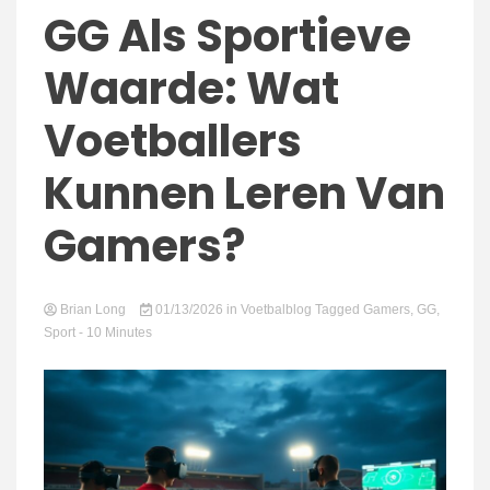
connect
GG Als Sportieve
Waarde: Wat
Voetballers
Kunnen Leren Van
Gamers?
Brian Long
01/13/2026
in
Voetbalblog
Tagged
Gamers
,
GG
,
Sport
- 10 Minutes