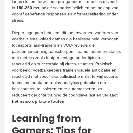
lanes sluiten, terwijl een pro-gamer micro-acties uitvoert
in
150-250 ms
; beide scenarios belichten het belang van
vooraf geoefende responsen en informatiefiltering onder
stress.
Dieper ingegaan betekent dit: oefenvormen variëren van
voetbal’s small-sided games die beslissnelheid verhogen
tot esports’ aim-trainers en VOD-reviews die
patroonherkenning aanscherpen. Teams meten prestaties
met metrics zoals foutpercentage onder tijdsdruk,
reactietijd en succesratio bij clutch-situaties. Praktisch
voorbeeld: voetbalkeepers trainen visuele anticipatie en
reactietijd met specifieke ballistische drills, terwijl esports-
teams metadata en replay-analytics gebruiken om
beslispunten te isoleren en te automatiseren; zo
reduceert gerichte training de cognitieve last en verlaagt
het risico op fatale fouten
.
Learning from
Gamers: Tips for