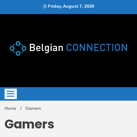
Skip
Friday, August 7, 2026
to
content
Blog
Belgi
Home
Gamers
Gamers