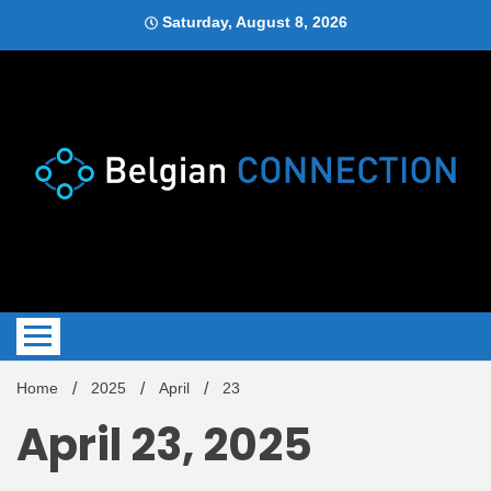
Skip
Saturday, August 8, 2026
to
content
Blog
Belgi
Home
2025
April
23
April 23, 2025