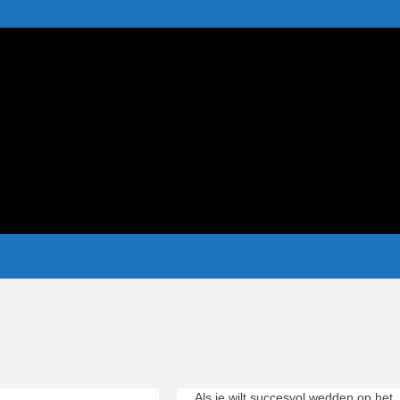
 connect
Als je wilt succesvol wedden op het