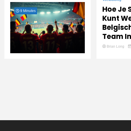
Hoe Je 
9 Minutes
Kunt W
Belgisc
Team In
Brian Long