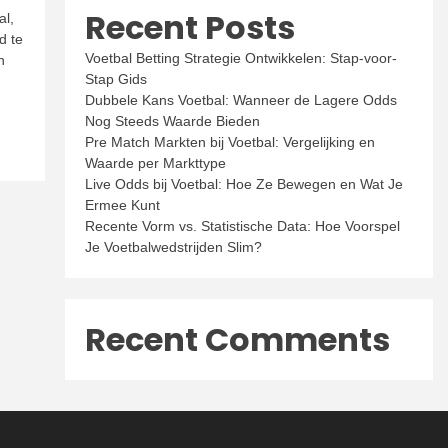
Recent Posts
al,
d te
Voetbal Betting Strategie Ontwikkelen: Stap-voor-
n
Stap Gids
Dubbele Kans Voetbal: Wanneer de Lagere Odds
Nog Steeds Waarde Bieden
Pre Match Markten bij Voetbal: Vergelijking en
Waarde per Markttype
Live Odds bij Voetbal: Hoe Ze Bewegen en Wat Je
Ermee Kunt
Recente Vorm vs. Statistische Data: Hoe Voorspel
Je Voetbalwedstrijden Slim?
Recent Comments