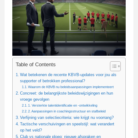
Table of Contents
Wat betekenen de recente KBVB-updates voor jou als
supporter of betrokken professional?
Waarom de KBVB nu beleidsaanpassingen implementeert
Concreet: de belangrijkste beleidswijzigingen en hun
vroege gevolgen
1. Versterkte talentidentificatie en -ontwikkeling
2. Aanpassingen in coachingsstructuur en stafbeleid
Verfijning van selectiecriteria: wie krijgt nu voorrang?
Tactische verschuivingen en speelstijl: wat verandert
op het veld?
Club vs nationale ploeg: nieuwe afspraken en