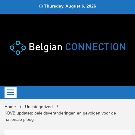
Skip
Thursday, August 6, 2026
to
content
Blog
Belgi
Home
Uncategorized
KBVB updates: beleidsveranderingen en gevolgen voor de
nationale ploeg