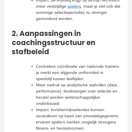
Impact: de A-ploeg krijgt op termijn technisch
meer veelzijdige
spelers
, maar je ziet ook dat
sommige selectieperiodes nu strenger
gemonitord worden.
2. Aanpassingen in
coachingsstructuur en
stafbeleid
Centralere coördinatie van nationale trainers:
je merkt een stijgende uniformiteit in
speelstijl tussen leeftijden.
Meer nadruk op analytische stafrollen (data,
performance): beslissingen over selectie en
herstel worden wetenschappelijker
onderbouwd.
Impact: kortetermijnselecties kunnen
veranderen op basis van prestatiegegevens;
ervaren spelers merken mogelijk strengere
fitness- en herstelnormen.