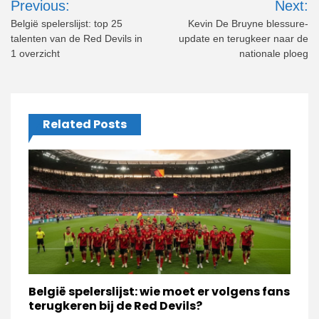
Previous:
Next:
navigation
België spelerslijst: top 25
Kevin De Bruyne blessure-
talenten van de Red Devils in
update en terugkeer naar de
1 overzicht
nationale ploeg
Related Posts
België spelerslijst: wie moet er volgens fans
terugkeren bij de Red Devils?