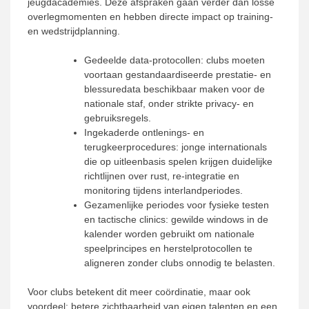
jeugdacademies. Deze afspraken gaan verder dan losse
overlegmomenten en hebben directe impact op training-
en wedstrijdplanning.
Gedeelde data-protocollen: clubs moeten
voortaan gestandaardiseerde prestatie- en
blessuredata beschikbaar maken voor de
nationale staf, onder strikte privacy- en
gebruiksregels.
Ingekaderde ontlenings- en
terugkeerprocedures: jonge internationals
die op uitleenbasis spelen krijgen duidelijke
richtlijnen over rust, re-integratie en
monitoring tijdens interlandperiodes.
Gezamenlijke periodes voor fysieke testen
en tactische clinics: gewilde windows in de
kalender worden gebruikt om nationale
speelprincipes en herstelprotocollen te
aligneren zonder clubs onnodig te belasten.
Voor clubs betekent dit meer coördinatie, maar ook
voordeel: betere zichtbaarheid van eigen talenten en een