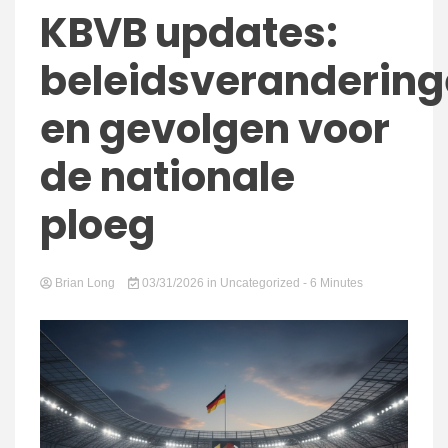
connect
KBVB updates:
beleidsveranderin
en gevolgen voor
de nationale
ploeg
Brian Long
03/31/2026
in
Uncategorized
- 6 Minutes