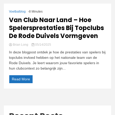
connect
Voetbalblog
-8 Minutes
Van Club Naar Land – Hoe
Spelersprestaties Bij Topclubs
De Rode Duivels Vormgeven
Brian Long
05/14/2025
In deze blogpost ontdek je hoe de prestaties van spelers bij
topclubs invloed hebben op het nationale team van de
Rode Duivels. Je leert waarom jouw favoriete spelers in
hun clubcontext zo belangrijk zijn...
Read More