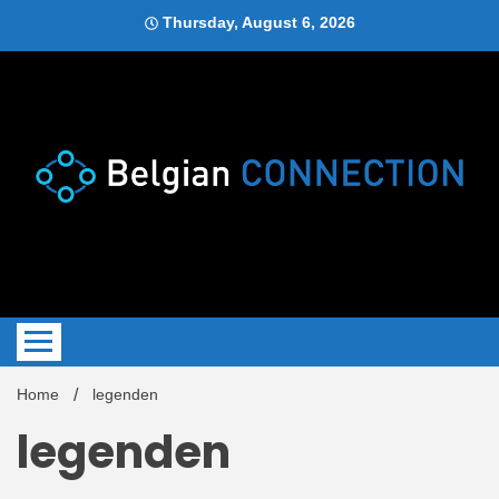
Skip
Thursday, August 6, 2026
to
content
Blog
Belgi
Home
legenden
legenden