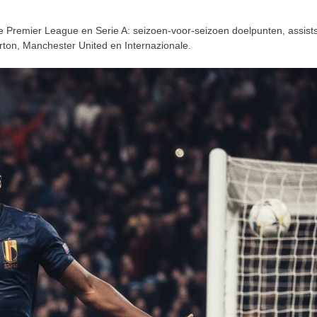
 de Premier League en Serie A: seizoen-voor-seizoen doelpunten, assists
erton, Manchester United en Internazionale.