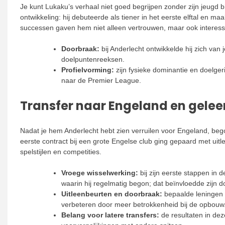
Je kunt Lukaku’s verhaal niet goed begrijpen zonder zijn jeugd b
ontwikkeling: hij debuteerde als tiener in het eerste elftal en 
successen gaven hem niet alleen vertrouwen, maar ook interess
Doorbraak:
bij Anderlecht ontwikkelde hij zich van j
doelpuntenreeksen.
Profielvorming:
zijn fysieke dominantie en doelgeric
naar de Premier League.
Transfer naar Engeland en gele
Nadat je hem Anderlecht hebt zien verruilen voor Engeland, begon
eerste contract bij een grote Engelse club ging gepaard met uitl
spelstijlen en competities.
Vroege wisselwerking:
bij zijn eerste stappen in
waarin hij regelmatig begon; dat beïnvloedde zijn d
Uitleenbeurten en doorbraak:
bepaalde leningen g
verbeteren door meer betrokkenheid bij de opbouw
Belang voor latere transfers:
de resultaten in dez