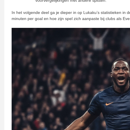
voorvergelijkingen met andere spitsen.
In het volgende deel ga je dieper in op Lukaku’s statistieken in
minuten per goal en hoe zijn spel zich aanpaste bij clubs als Ev