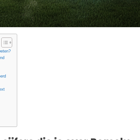
weten?
and
erd
ext