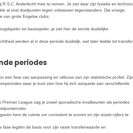
ij R.S.C. Anderlecht mee te nemen. Je ziet daar zijn fysieke en technis
maakte al snel doelpunten tegen volwassen tegenstanders. Die vroege
e van grote Engelse clubs.
eugdspeler tot basisspeler; je ziet hier de eerste duidelijke
htheid werden al in deze periode duidelijk, wat later leidde tot transfer
ende periodes
 een fase van aanpassing en uitbouw van zijn statistische profiel. Zij
eenperiodes waar je kunt zien hoe hij zich aanpaste aan verschillende
 de Premier League zag je zowel sporadische invalbeurten als periodes
oelpuntenratio.
aven hem de ruimte om consistent te scoren en zijn assist-cijfers te
.
e fase legden de basis voor zijn vaste transferwaarde en