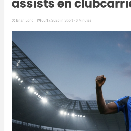
assists en clubcarri
Brian Long
05/17/2026
in
Sport
- 6 Minutes