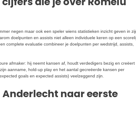
 cijfers die je over Romelu
nummer negen maar ook een speler wiens statistieken inzicht geven in zij
arom doelpunten en assists niet alleen individuele keren op een scoreli
r een complete evaluatie combineer je doelpunten per wedstrijd, assists,
pure afmaker: hij neemt kansen af, houdt verdedigers bezig en creëert
ar zijn aanname, hold-up play en het aantal gecreëerde kansen per
s expected goals en expected assists) veelzeggend zijn.
 Anderlecht naar eerste