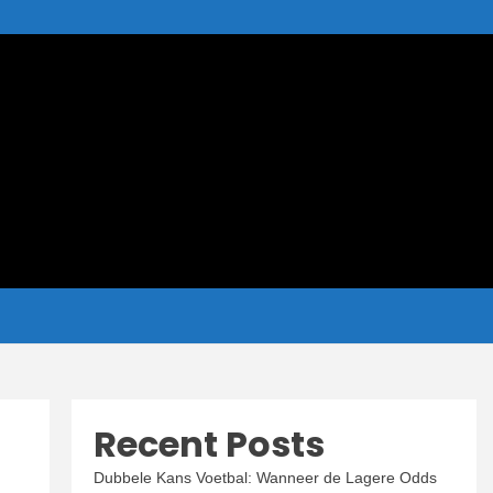
ion
Recent Posts
Dubbele Kans Voetbal: Wanneer de Lagere Odds