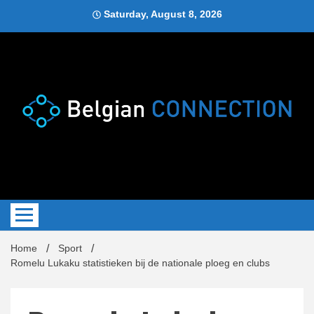
Skip
Saturday, August 8, 2026
to
content
Blog
Belgi
Home
Sport
Romelu Lukaku statistieken bij de nationale ploeg en clubs