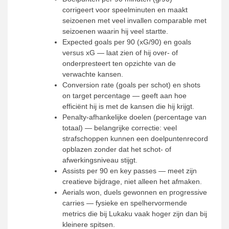
corrigeert voor speelminuten en maakt
seizoenen met veel invallen comparable met
seizoenen waarin hij veel startte.
Expected goals per 90 (xG/90) en goals
versus xG — laat zien of hij over- of
onderpresteert ten opzichte van de
verwachte kansen.
Conversion rate (goals per schot) en shots
on target percentage — geeft aan hoe
efficiënt hij is met de kansen die hij krijgt.
Penalty-afhankelijke doelen (percentage van
totaal) — belangrijke correctie: veel
strafschoppen kunnen een doelpuntenrecord
opblazen zonder dat het schot- of
afwerkingsniveau stijgt.
Assists per 90 en key passes — meet zijn
creatieve bijdrage, niet alleen het afmaken.
Aerials won, duels gewonnen en progressive
carries — fysieke en spelhervormende
metrics die bij Lukaku vaak hoger zijn dan bij
kleinere spitsen.