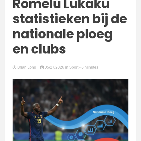
connect
Romelu Lukaku
statistieken bij de
nationale ploeg
en clubs
Brian Long
05/27/2026
in
Sport
- 6 Minutes