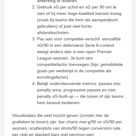
afwerking te isoleren.
Gebruik xG per schot en xG per 90 om te
zien of hij meer hoge-kwaliteit kansen kreeg
(zoals bij teams die hem als aanspeelpunt
gebruiken) of juist veel korte-
afstandsschoten.
Pas aan voor competitie-verschil: eenzelfde
xG/90 in een defensieve Serie A-context
weegt anders dan in een open Premier
League-seizoen. Je kunt een
competitiefactor toevoegen (bijv. gemiddelde
goals per wedstrijd in de competitie als
korrelingsfactor).
Bekijk ondersteunende metrics: passes into
penalty area, progressive passes en niet-
penalty xG-built-up — die tonen of zijn teams
hem bewust bedienen.
Visualisaties die veel inzicht geven (zonder hier de
grafieken te tonen) zijn: bar charts met g/90 vs xG/90 per
seizoen, scatterplots van shots/90 tegen conversion rate
per club en stacked bars met pen/non-pen