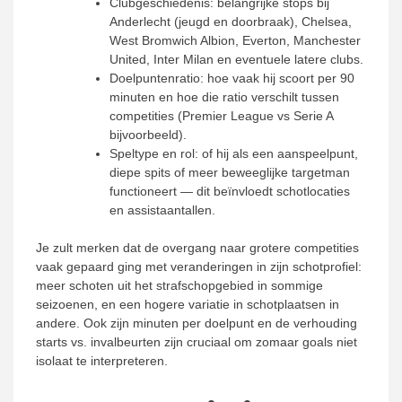
Clubgeschiedenis: belangrijke stops bij
Anderlecht (jeugd en doorbraak), Chelsea,
West Bromwich Albion, Everton, Manchester
United, Inter Milan en eventuele latere clubs.
Doelpuntenratio: hoe vaak hij scoort per 90
minuten en hoe die ratio verschilt tussen
competities (Premier League vs Serie A
bijvoorbeeld).
Speltype en rol: of hij als een aanspeelpunt,
diepe spits of meer beweeglijke targetman
functioneert — dit beïnvloedt schotlocaties
en assistaantallen.
Je zult merken dat de overgang naar grotere competities
vaak gepaard ging met veranderingen in zijn schotprofiel:
meer schoten uit het strafschopgebied in sommige
seizoenen, en een hogere variatie in schotplaatsen in
andere. Ook zijn minuten per doelpunt en de verhouding
starts vs. invalbeurten zijn cruciaal om zomaar goals niet
isolaat te interpreteren.